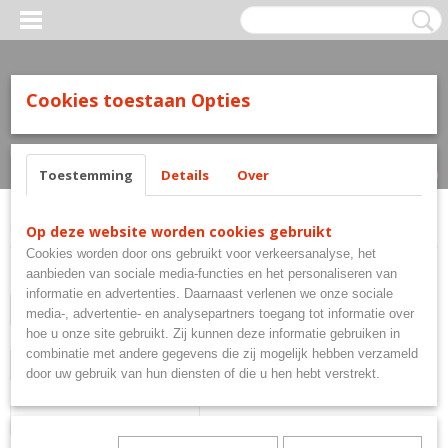
Cookies toestaan Opties
Inloggen
Registreren
UW WINKELWAGEN
Geen producten
(0)
Toestemming
Details
Over
Home
>
Steeltip
>
Mission Dartpijlen
Op deze website worden cookies gebruikt
Cookies worden door ons gebruikt voor verkeersanalyse, het
aanbieden van sociale media-functies en het personaliseren van
Gewicht
informatie en advertenties. Daarnaast verlenen we onze sociale
Selecteer 1 of meerdere
media-, advertentie- en analysepartners toegang tot informatie over
hoe u onze site gebruikt. Zij kunnen deze informatie gebruiken in
Barrel
opties
combinatie met andere gegevens die zij mogelijk hebben verzameld
Selecteer 1 of meerdere
door uw gebruik van hun diensten of die u hen hebt verstrekt.
Grip
opties
Selecteer 1 of meerdere
opties