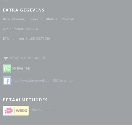
EXTRA GEGEVENS
Bankrekeningnummer: NL34RABO0332538141
KvK-nummer: 72437162
BTW-nummer: NL859108727B01
info@rs-dartshop.nl
@:
06 19694143
https://www.facebook.com/RS-Dartshop
BETAALMETHODES