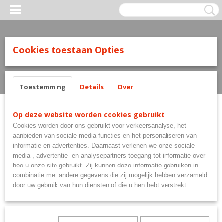
Cookies toestaan Opties
Inloggen
Registreren
UW WINKELWAGEN
Geen producten
(0)
Toestemming
Details
Over
Home
>
Accessoires
Op deze website worden cookies gebruikt
Cookies worden door ons gebruikt voor verkeersanalyse, het
aanbieden van sociale media-functies en het personaliseren van
Sale
informatie en advertenties. Daarnaast verlenen we onze sociale
Selecteer 1 of meerdere
media-, advertentie- en analysepartners toegang tot informatie over
hoe u onze site gebruikt. Zij kunnen deze informatie gebruiken in
Lengte punt
opties
combinatie met andere gegevens die zij mogelijk hebben verzameld
Selecteer 1 of meerdere
door uw gebruik van hun diensten of die u hen hebt verstrekt.
opties
Sorteer op: