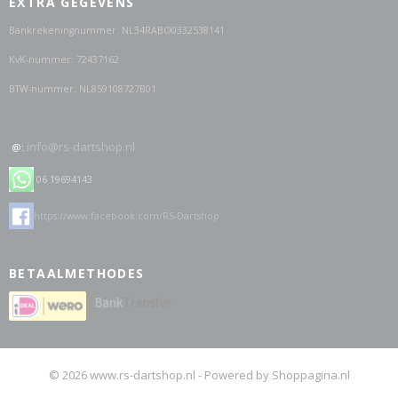
EXTRA GEGEVENS
Bankrekeningnummer: NL34RABO0332538141
KvK-nummer: 72437162
BTW-nummer: NL859108727B01
info@rs-dartshop.nl
@:
06 19694143
https://www.facebook.com/RS-Dartshop
BETAALMETHODES
© 2026 www.rs-dartshop.nl - Powered by Shoppagina.nl