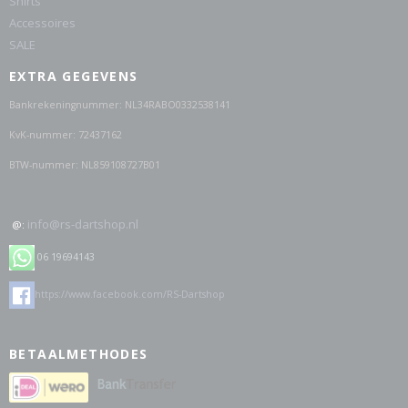
Shirts
Accessoires
SALE
EXTRA GEGEVENS
Bankrekeningnummer: NL34RABO0332538141
KvK-nummer: 72437162
BTW-nummer: NL859108727B01
info@rs-dartshop.nl
@:
06 19694143
https://www.facebook.com/RS-Dartshop
BETAALMETHODES