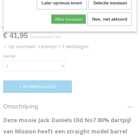
Later opnieuw tonen
Selectie toestaan
Jack Daniels Old No7 80%
Alles toestaan
Nee, niet akkoord
€ 41,95
(inclusief btw 21%)
✓
Op voorraad
- Levertijd 1-3 werkdagen
Aantal
IN WINKELWAGEN
Omschrijving
Deze mooie Jack Daniels Old No7 80% dartpijl
van Mission heeft een straight model barrel