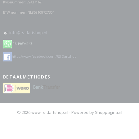
KvK-nummer: 72437162
BTW-nummer: NL859108727B01
info@rs-dartshop.nl
@:
06 19694143
https://www.facebook.com/RS-Dartshop
BETAALMETHODES
© 2026 www.rs-dartshop.nl - Powered by Shoppagina.nl