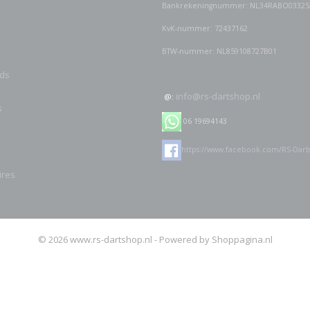
Bankrekeningnummer: NL34RABO03325
KvK-nummer: 72437162
BTW-nummer: NL859108727B01
ds
info@rs-dartshop.nl
@:
s
06 19694143
https://www.facebook.com/RS-Dart
ires
© 2026 www.rs-dartshop.nl - Powered by Shoppagina.nl