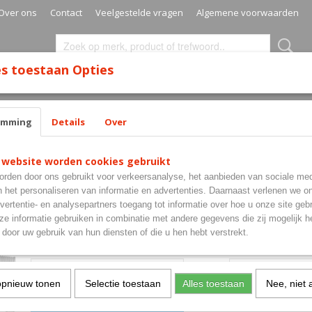
Over ons
Contact
Veelgestelde vragen
Algemene voorwaarden
s toestaan Opties
SURROUNDS
MATS
CABINETS
CASES
SETS
emming
Details
Over
V2 90%
 website worden cookies gebruikt
Shot Niels Zonneveld V2
rden door ons gebruikt voor verkeersanalyse, het aanbieden van sociale med
n het personaliseren van informatie en advertenties. Daarnaast verlenen we o
€ 94,95
vertentie- en analysepartners toegang tot informatie over hoe u onze site gebru
(inclusief btw 21%)
e informatie gebruiken in combinatie met andere gegevens die zij mogelijk 
✓
Op voorraad
- Levertijd 1-3 werkdagen
door uw gebruik van hun diensten of die u hen hebt verstrekt.
Gewicht
Aantal
opnieuw tonen
Selectie toestaan
Alles toestaan
Nee, niet 