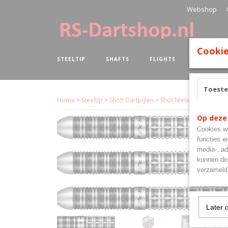
Webshop
Cookie
STEELTIP
SHAFTS
FLIGHTS
BOARDS
Toest
Home
>
Steeltip
>
Shot! Dartpijlen
>
Shot Niels Zonneveld 
Op deze
Cookies wo
functies e
media-, ad
kunnen dez
verzameld 
Later 