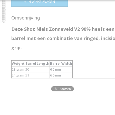
IN WINKELWAGEN
Omschrijving
Deze
Shot Niels Zonneveld V2 90%
heeft een
barrel met een combinatie van ringed, incisi
grip.
Weight
Barrel Length
Barrel Width
23 gram
50 mm
6.5 mm
24 gram
51 mm
6.6 mm