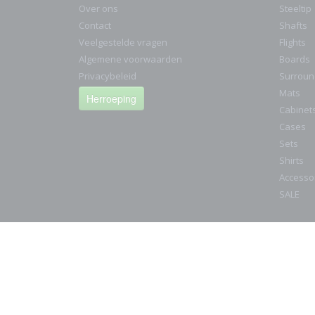
Over ons
Steeltip
Contact
Shafts
Veelgestelde vragen
Flights
Algemene voorwaarden
Boards
Privacybeleid
Surroun
Mats
Herroeping
Cabinet
Cases
Sets
Shirts
Accesso
SALE