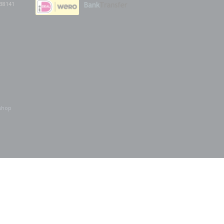
38141
shop