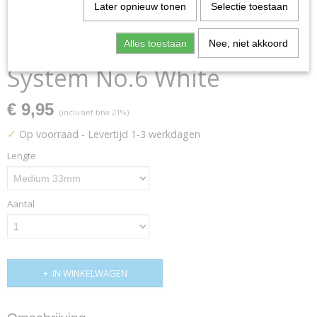
Later opnieuw tonen
Selectie toestaan
Target K-Flex Flight
Alles toestaan
Nee, niet akkoord
System No.6 White
€ 9,95
(inclusief btw 21%)
✓
Op voorraad
- Levertijd 1-3 werkdagen
Lengte
Aantal
IN WINKELWAGEN