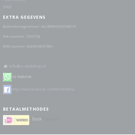
SALE
EXTRA GEGEVENS
Bankrekeningnummer: NL34RABO0332538141
KvK-nummer: 72437162
BTW-nummer: NL859108727B01
info@rs-dartshop.nl
@:
06 19694143
https://www.facebook.com/RS-Dartshop
BETAALMETHODES