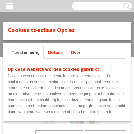
Cookies toestaan Opties
Inloggen
Registreren
UW WINKELWAGEN
Geen producten
(0)
Toestemming
Details
Over
Home
>
Shafts
>
Target Shafts
>
Target K-Flex Flight System No.6 White
Op deze website worden cookies gebruikt
Cookies worden door ons gebruikt voor verkeersanalyse, het
aanbieden van sociale media-functies en het personaliseren van
informatie en advertenties. Daarnaast verlenen we onze sociale
media-, advertentie- en analysepartners toegang tot informatie over
hoe u onze site gebruikt. Zij kunnen deze informatie gebruiken in
combinatie met andere gegevens die zij mogelijk hebben verzameld
door uw gebruik van hun diensten of die u hen hebt verstrekt.