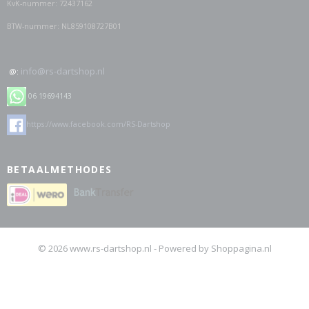
KvK-nummer: 72437162
BTW-nummer: NL859108727B01
info@rs-dartshop.nl
@:
06 19694143
https://www.facebook.com/RS-Dartshop
BETAALMETHODES
© 2026 www.rs-dartshop.nl - Powered by Shoppagina.nl