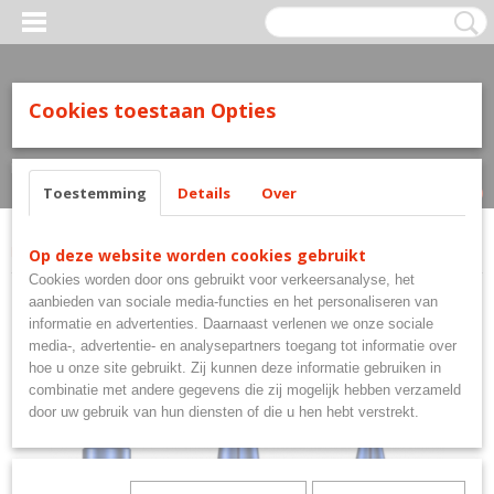
Cookies toestaan Opties
Inloggen
Registreren
UW WINKELWAGEN
Geen producten
(0)
Toestemming
Details
Over
Home
>
Shafts
>
Mission Shafts
>
Mission Sabre Shafts Black Blue
Op deze website worden cookies gebruikt
Cookies worden door ons gebruikt voor verkeersanalyse, het
aanbieden van sociale media-functies en het personaliseren van
informatie en advertenties. Daarnaast verlenen we onze sociale
media-, advertentie- en analysepartners toegang tot informatie over
hoe u onze site gebruikt. Zij kunnen deze informatie gebruiken in
combinatie met andere gegevens die zij mogelijk hebben verzameld
door uw gebruik van hun diensten of die u hen hebt verstrekt.