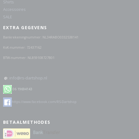
Shirts
Accessoires
SALE
EXTRA GEGEVENS
Bankrekeningnummer: NL34RABO0332538141
KvK-nummer: 72437162
BTW-nummer: NL859108727B01
info@rs-dartshop.nl
@:
06 19694143
https://www.facebook.com/RS-Dartshop
BETAALMETHODES