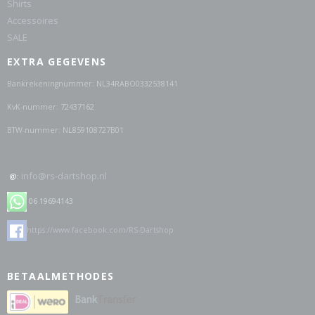
Shirts
Accessoires
SALE
EXTRA GEGEVENS
Bankrekeningnummer: NL34RABO0332538141
KvK-nummer: 72437162
BTW-nummer: NL859108727B01
info@rs-dartshop.nl
@:
06 19694143
https://www.facebook.com/RS-Dartshop
BETAALMETHODES