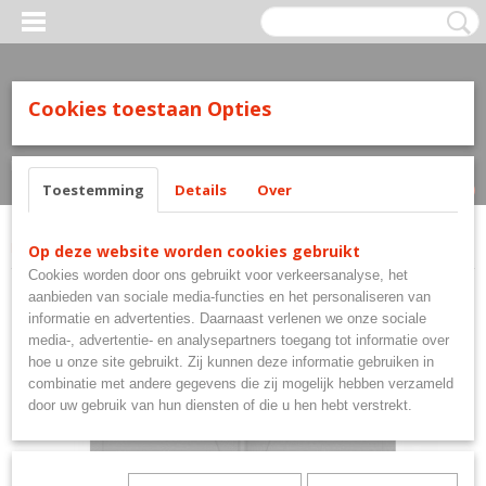
Cookies toestaan Opties
Inloggen
Registreren
UW WINKELWAGEN
Geen producten
(0)
Toestemming
Details
Over
Home
>
Flights
>
Shot! Flights
>
Shot Airfoil Molded Flight No.2 Black
Op deze website worden cookies gebruikt
Cookies worden door ons gebruikt voor verkeersanalyse, het
aanbieden van sociale media-functies en het personaliseren van
informatie en advertenties. Daarnaast verlenen we onze sociale
media-, advertentie- en analysepartners toegang tot informatie over
hoe u onze site gebruikt. Zij kunnen deze informatie gebruiken in
combinatie met andere gegevens die zij mogelijk hebben verzameld
door uw gebruik van hun diensten of die u hen hebt verstrekt.