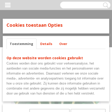
Cookies toestaan Opties
Inloggen
Registreren
UW WINKELWAGEN
Geen producten
(0)
Toestemming
Details
Over
Home
>
Flights
>
Shot! Flights
>
Shot L-Style Toa KotaKota Std
Op deze website worden cookies gebruikt
Cookies worden door ons gebruikt voor verkeersanalyse, het
aanbieden van sociale media-functies en het personaliseren van
informatie en advertenties. Daarnaast verlenen we onze sociale
media-, advertentie- en analysepartners toegang tot informatie over
hoe u onze site gebruikt. Zij kunnen deze informatie gebruiken in
combinatie met andere gegevens die zij mogelijk hebben verzameld
door uw gebruik van hun diensten of die u hen hebt verstrekt.