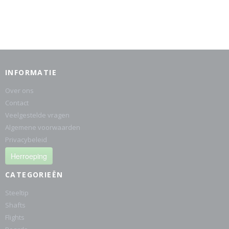
INFORMATIE
Over ons
Contact
Veelgestelde vragen
Algemene voorwaarden
Privacybeleid
Herroeping
CATEGORIEËN
Steeltip
Shafts
Flights