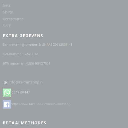
Sets
Shirts
Accessoires
SALE
EXTRA GEGEVENS
Bankrekeningnummer: NL34RABO0332538141
KvK-nummer: 72437162
BTW-nummer: NL859108727B01
info@rs-dartshop.nl
@:
06 19694143
https://www.facebook.com/RS-Dartshop
BETAALMETHODES