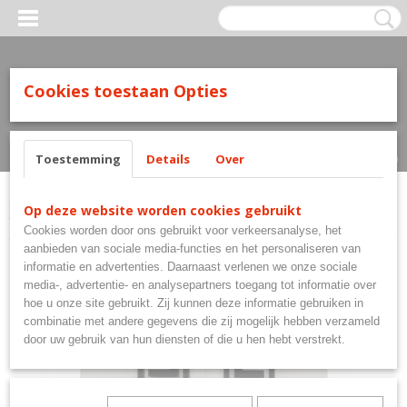
Cookies toestaan Opties
Inloggen
Registreren
UW WINKELWAGEN
Geen producten
(0)
Toestemming
Details
Over
Home
>
Flights
>
Ruthless Flights
>
Clear Panels
>
Ruthless Flights
Op deze website worden cookies gebruikt
Transparant Clear Panels
Cookies worden door ons gebruikt voor verkeersanalyse, het
aanbieden van sociale media-functies en het personaliseren van
informatie en advertenties. Daarnaast verlenen we onze sociale
media-, advertentie- en analysepartners toegang tot informatie over
hoe u onze site gebruikt. Zij kunnen deze informatie gebruiken in
combinatie met andere gegevens die zij mogelijk hebben verzameld
door uw gebruik van hun diensten of die u hen hebt verstrekt.