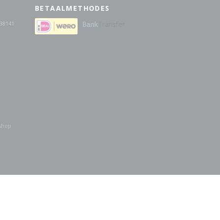
BETAALMETHODES
38141
shop