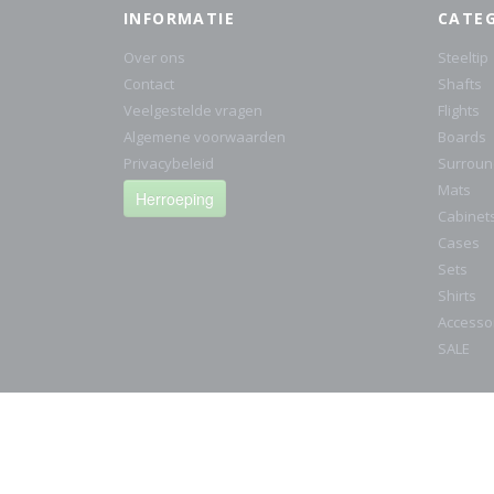
INFORMATIE
CATE
Over ons
Steeltip
Contact
Shafts
Veelgestelde vragen
Flights
Algemene voorwaarden
Boards
Privacybeleid
Surroun
Mats
Herroeping
Cabinet
Cases
Sets
Shirts
Accesso
SALE