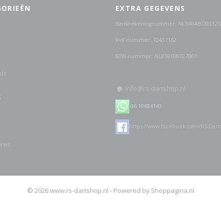
GORIEËN
EXTRA GEGEVENS
Bankrekeningnummer: NL34RABO03325
KvK-nummer: 72437162
BTW-nummer: NL859108727B01
ds
info@rs-dartshop.nl
@:
s
06 19694143
https://www.facebook.com/RS-Dart
ires
© 2026 www.rs-dartshop.nl - Powered by Shoppagina.nl