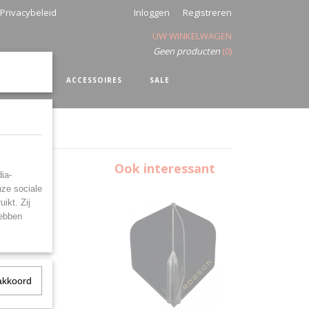
Privacybeleid
Inloggen
Registreren
UW WINKELWAGEN
Geen producten
(0)
SHIRTS
ACCESSOIRES
SALE
ue
Ook interessant
ia-
nze sociale
ikt. Zij
hebben
akkoord