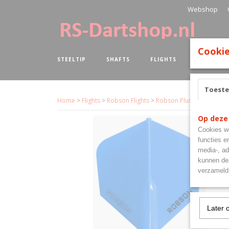
Webshop
Cookie
STEELTIP
SHAFTS
FLIGHTS
BOARDS
Toest
Home
>
Flights
>
Robson Flights
>
Robson Plus Flight Std Bl
Op deze
Cookies wo
functies e
media-, ad
kunnen dez
verzameld 
Later 