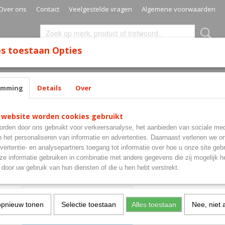
Over ons
Contact
Veelgestelde vragen
Algemene voorwaarden
s toestaan Opties
SURROUNDS
MATS
CABINETS
CASES
SETS
emming
Details
Over
ue
 website worden cookies gebruikt
Robson Plus Flight Std Bl
rden door ons gebruikt voor verkeersanalyse, het aanbieden van sociale med
n het personaliseren van informatie en advertenties. Daarnaast verlenen we o
€ 7,95
vertentie- en analysepartners toegang tot informatie over hoe u onze site gebru
(inclusief btw 21%)
e informatie gebruiken in combinatie met andere gegevens die zij mogelijk 
✓
Op voorraad
- Levertijd 1-3 Werkdagen
door uw gebruik van hun diensten of die u hen hebt verstrekt.
Aantal
opnieuw tonen
Selectie toestaan
Alles toestaan
Nee, niet 