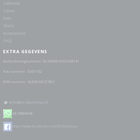
Cabinets
Cases
Sets
Shirts
Accessoires
SALE
EXTRA GEGEVENS
Bankrekeningnummer: NL34RABO0332538141
KvK-nummer: 72437162
BTW-nummer: NL859108727B01
info@rs-dartshop.nl
@:
06 19694143
https://www.facebook.com/RS-Dartshop