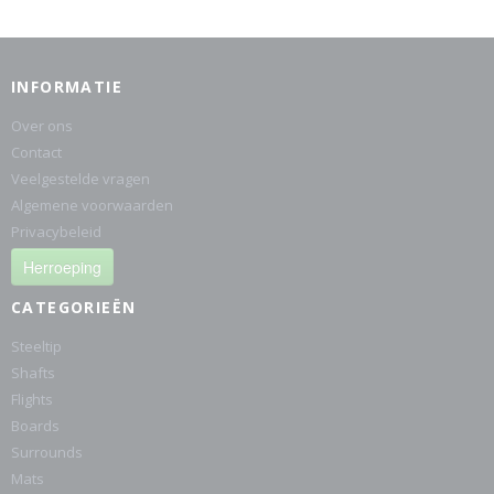
INFORMATIE
Over ons
Contact
Veelgestelde vragen
Algemene voorwaarden
Privacybeleid
Herroeping
CATEGORIEËN
Steeltip
Shafts
Flights
Boards
Surrounds
Mats