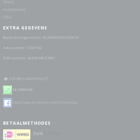
Shirts
Accessoires
SALE
EXTRA GEGEVENS
Bankrekeningnummer: NL34RABO0332538141
KvK-nummer: 72437162
BTW-nummer: NL859108727B01
info@rs-dartshop.nl
@:
06 19694143
https://www.facebook.com/RS-Dartshop
BETAALMETHODES