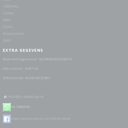
Cabinets
Cases
Sets
Shirts
Accessoires
SALE
EXTRA GEGEVENS
Bankrekeningnummer: NL34RABO0332538141
KvK-nummer: 72437162
BTW-nummer: NL859108727B01
info@rs-dartshop.nl
@:
06 19694143
https://www.facebook.com/RS-Dartshop