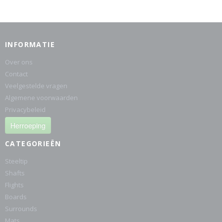
INFORMATIE
Over ons
Contact
Veelgestelde vragen
Algemene voorwaarden
Privacybeleid
Herroeping
CATEGORIEËN
Steeltip
Shafts
Flights
Boards
Surrounds
Mats