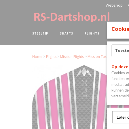
Webshop
Cookie
STEELTIP
SHAFTS
FLIGHTS
BOARDS
Toest
Home
>
Flights
>
Mission Flights
>
Mission Tux Std Pink
Op deze
Cookies wo
functies e
media-, ad
kunnen dez
verzameld 
Later 