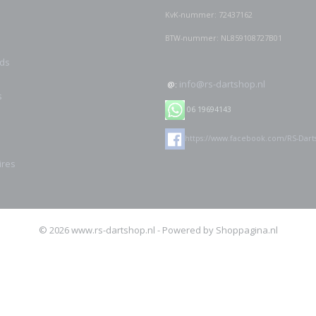
KvK-nummer: 72437162
BTW-nummer: NL859108727B01
ds
info@rs-dartshop.nl
@:
s
06 19694143
https://www.facebook.com/RS-Dart
ires
© 2026 www.rs-dartshop.nl - Powered by Shoppagina.nl