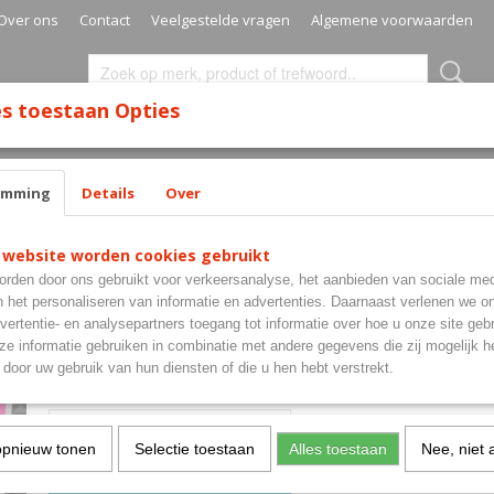
Over ons
Contact
Veelgestelde vragen
Algemene voorwaarden
s toestaan Opties
SURROUNDS
MATS
CABINETS
CASES
SETS
emming
Details
Over
 website worden cookies gebruikt
Mission Tux Std Pink
rden door ons gebruikt voor verkeersanalyse, het aanbieden van sociale med
n het personaliseren van informatie en advertenties. Daarnaast verlenen we o
€ 1,00
vertentie- en analysepartners toegang tot informatie over hoe u onze site gebru
(inclusief btw 21%)
e informatie gebruiken in combinatie met andere gegevens die zij mogelijk 
✓
Op voorraad
- Levertijd 1-3 werkdagen
door uw gebruik van hun diensten of die u hen hebt verstrekt.
Aantal
opnieuw tonen
Selectie toestaan
Alles toestaan
Nee, niet 