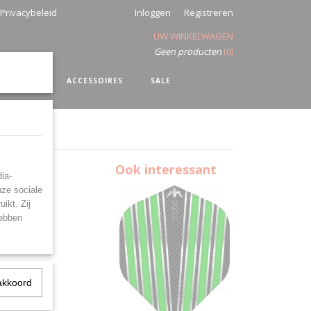
Privacybeleid
Inloggen
Registreren
UW WINKELWAGEN
Geen producten
(0)
SHIRTS
ACCESSOIRES
SALE
Ook interessant
ia-
nze sociale
ikt. Zij
hebben
akkoord