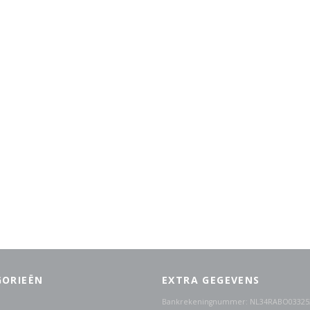
GORIEËN
EXTRA GEGEVENS
Bankrekeningnummer: NL34RABO03325