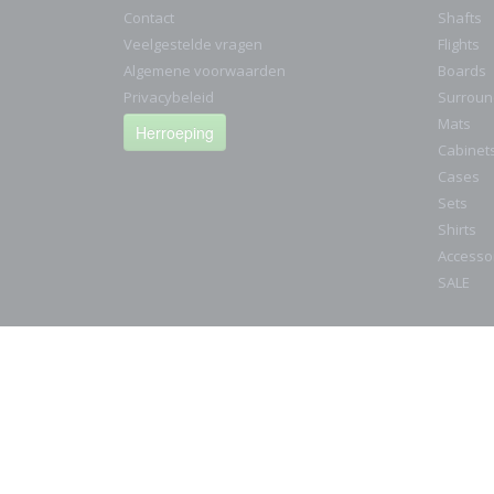
Contact
Shafts
Veelgestelde vragen
Flights
Algemene voorwaarden
Boards
Privacybeleid
Surroun
Mats
Herroeping
Cabinet
Cases
Sets
Shirts
Accesso
SALE