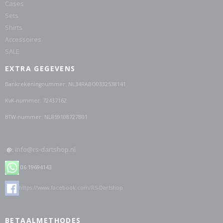
Cases
Sets
Shirts
Accessoires
SALE
EXTRA GEGEVENS
Bankrekeningnummer: NL34RABO0332538141
KvK-nummer: 72437162
BTW-nummer: NL859108727B01
info@rs-dartshop.nl
@:
06 19694143
https://www.facebook.com/RS-Dartshop
BETAALMETHODES