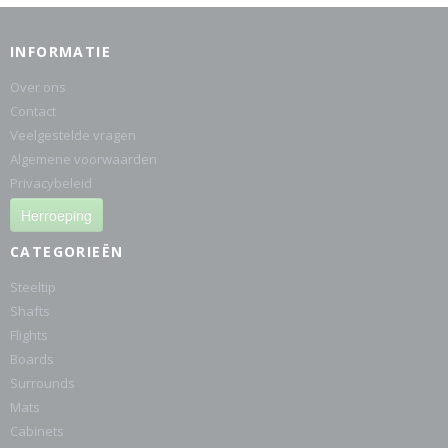
INFORMATIE
Over ons
Contact
Veelgestelde vragen
Algemene voorwaarden
Privacybeleid
Herroeping
CATEGORIEËN
Steeltip
Shafts
Flights
Boards
Surrounds
Mats
Cabinets