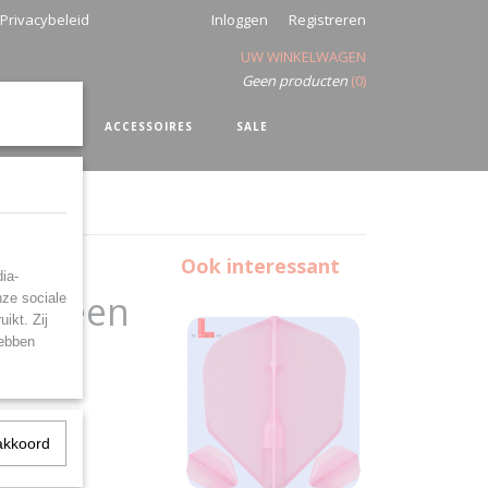
Privacybeleid
Inloggen
Registreren
UW WINKELWAGEN
Geen producten
(0)
SHIRTS
ACCESSOIRES
SALE
Ook interessant
ia-
e Green
nze sociale
ikt. Zij
hebben
akkoord