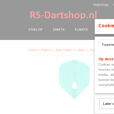
Webshop
Cookie
STEELTIP
SHAFTS
FLIGHTS
BOARDS
Toest
Home
>
Flights
>
L-Style Flights
>
L-Style - L-Flights - Kami 
Op deze
Cookies wo
functies e
media-, ad
kunnen dez
verzameld 
Later 