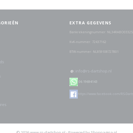
GORIEËN
EXTRA GEGEVENS
Bankrekeningnummer: NL34RABO03325
KvK-nummer: 72437162
BTW-nummer: NL859108727B01
ds
info@rs-dartshop.nl
@:
s
06 19694143
https://www.facebook.com/RS-Dart
ires
© 2026 www.rs-dartshop.nl - Powered by Shoppagina.nl