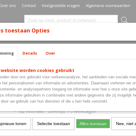
Over ons
Contact
Veelgestelde vragen
Algemene voorwaarden
s toestaan Opties
SURROUNDS
MATS
CABINETS
CASES
SETS
emming
Details
Over
- Champagne Ring - Miracle Green
 website worden cookies gebruikt
L-Style - L-Flights - Kami -
rden door ons gebruikt voor verkeersanalyse, het aanbieden van sociale med
Champagne Ring - Miracl
n het personaliseren van informatie en advertenties. Daarnaast verlenen we o
vertentie- en analysepartners toegang tot informatie over hoe u onze site gebru
e informatie gebruiken in combinatie met andere gegevens die zij mogelijk 
€ 5,95
door uw gebruik van hun diensten of die u hen hebt verstrekt.
(inclusief btw 21%)
✓
Op voorraad
- Levertijd 1-3 werkdagen
Aantal
opnieuw tonen
Selectie toestaan
Alles toestaan
Nee, niet 