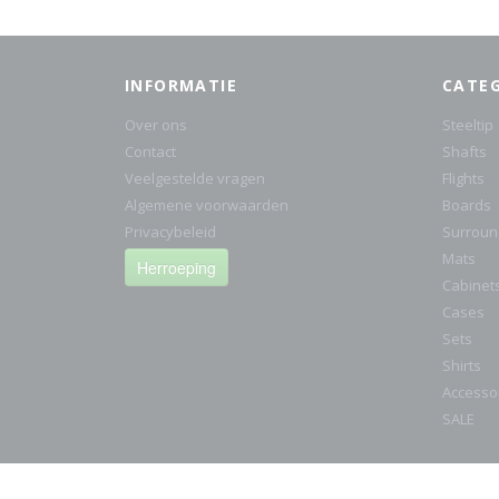
INFORMATIE
CATE
Over ons
Steeltip
Contact
Shafts
Veelgestelde vragen
Flights
Algemene voorwaarden
Boards
Privacybeleid
Surroun
Mats
Herroeping
Cabinet
Cases
Sets
Shirts
Accesso
SALE