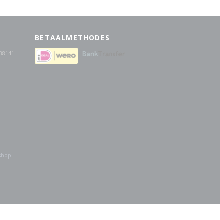
BETAALMETHODES
38141
shop