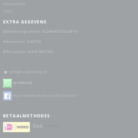
Accessoires
SALE
EXTRA GEGEVENS
Bankrekeningnummer: NL34RABO0332538141
KvK-nummer: 72437162
BTW-nummer: NL859108727B01
info@rs-dartshop.nl
@:
06 19694143
https://www.facebook.com/RS-Dartshop
BETAALMETHODES