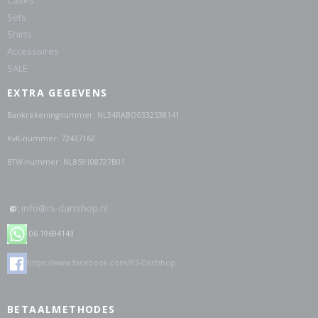
Cases
Sets
Shirts
Accessoires
SALE
EXTRA GEGEVENS
Bankrekeningnummer: NL34RABO0332538141
KvK-nummer: 72437162
BTW-nummer: NL859108727B01
info@rs-dartshop.nl
@:
06 19694143
https://www.facebook.com/RS-Dartshop
BETAALMETHODES