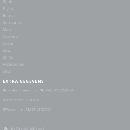
Shafts
Flights
Boards
Surrounds
Mats
Cabinets
Cases
Sets
Shirts
Accessoires
SALE
EXTRA GEGEVENS
Bankrekeningnummer: NL34RABO0332538141
KvK-nummer: 72437162
BTW-nummer: NL859108727B01
info@rs-dartshop.nl
@: