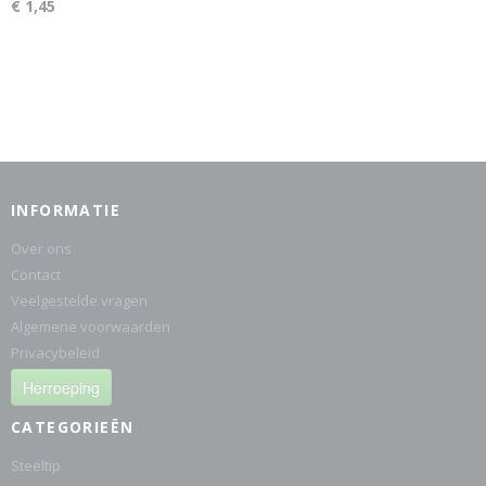
€ 1,45
INFORMATIE
Over ons
Contact
Veelgestelde vragen
Algemene voorwaarden
Privacybeleid
Herroeping
CATEGORIEËN
Steeltip