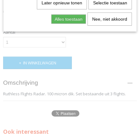
Later opnieuw tonen
Selectie toestaan
€ 0,65
(inclusief btw 21%)
Alles toestaan
Nee, niet akkoord
✓
Op voorraad
- Levertijd 1-3 Werkdagen
Aantal
IN WINKELWAGEN
Omschrijving
Ruthless Flights Radar. 100 micron dik. Set bestaande uit 3 flights.
Ook interessant