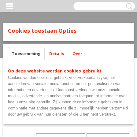
Cookies toestaan Opties
Inloggen
Registreren
UW WINKELWAGEN
Geen producten
(0)
Toestemming
Details
Over
Home
>
Flights
>
Ruthless Flights Radar
Op deze website worden cookies gebruikt
Cookies worden door ons gebruikt voor verkeersanalyse, het
aanbieden van sociale media-functies en het personaliseren van
OP=OP
informatie en advertenties. Daarnaast verlenen we onze sociale
media-, advertentie- en analysepartners toegang tot informatie over
hoe u onze site gebruikt. Zij kunnen deze informatie gebruiken in
combinatie met andere gegevens die zij mogelijk hebben verzameld
door uw gebruik van hun diensten of die u hen hebt verstrekt.
Ruthless Flights Radar