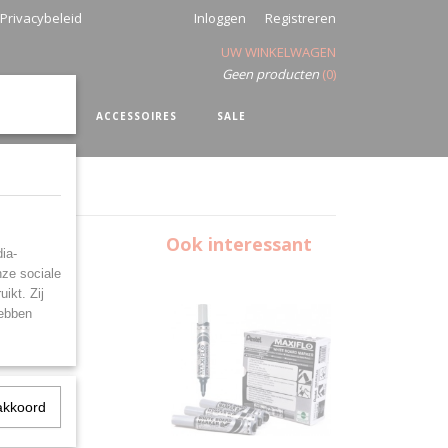
Privacybeleid
Inloggen
Registreren
UW WINKELWAGEN
Geen producten
(0)
SHIRTS
ACCESSOIRES
SALE
core
Ook interessant
ia-
nze sociale
ikt. Zij
hebben
akkoord