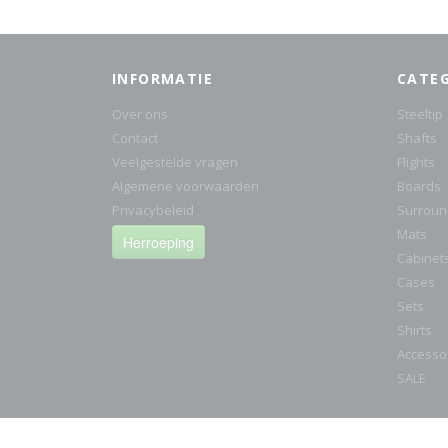
INFORMATIE
CATE
Over ons
Steeltip
Contact
Shafts
Veelgestelde vragen
Flights
Algemene voorwaarden
Boards
Privacybeleid
Surroun
Mats
Herroeping
Cabinet
Cases
Sets
Shirts
Accesso
SALE