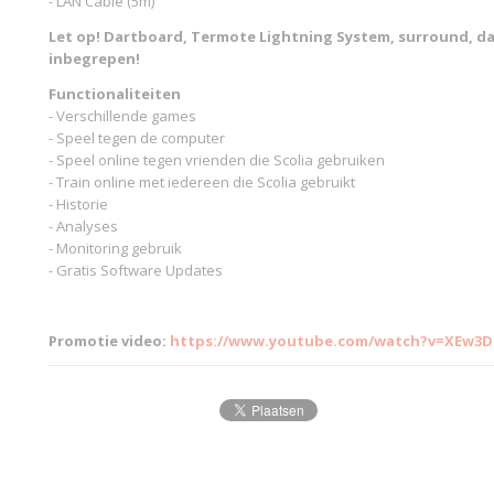
- LAN Cable (5m)
Let op! Dartboard, Termote Lightning System, surround, dar
inbegrepen!
Functionaliteiten
- Verschillende games
- Speel tegen de computer
- Speel online tegen vrienden die Scolia gebruiken
- Train online met iedereen die Scolia gebruikt
- Historie
- Analyses
- Monitoring gebruik
- Gratis Software Updates
Promotie video:
https://www.youtube.com/watch?v=XEw3D