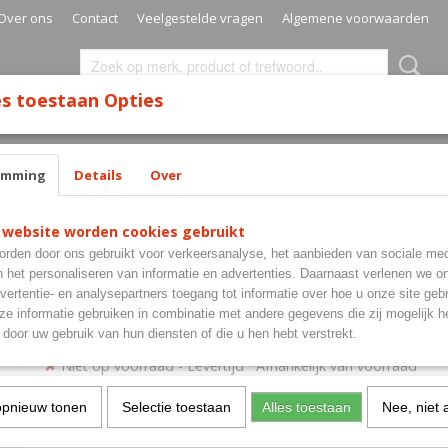
Over ons
Contact
Veelgestelde vragen
Algemene voorwaarden
s toestaan Opties
SURROUNDS
MATS
CABINETS
CASES
SETS
emming
Details
Over
core System
 website worden cookies gebruikt
Scolia Home Electronic S
rden door ons gebruikt voor verkeersanalyse, het aanbieden van sociale med
System
n het personaliseren van informatie en advertenties. Daarnaast verlenen we o
vertentie- en analysepartners toegang tot informatie over hoe u onze site gebru
e informatie gebruiken in combinatie met andere gegevens die zij mogelijk 
€ 789,95
door uw gebruik van hun diensten of die u hen hebt verstrekt.
(inclusief btw 21%)
✘
Niet op voorraad
- Levertijd *Afhankelijk van voorraad
Aantal
opnieuw tonen
Selectie toestaan
Alles toestaan
Nee, niet 