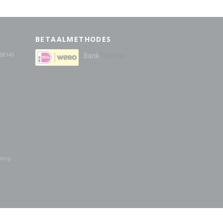
BETAALMETHODES
38141
shop