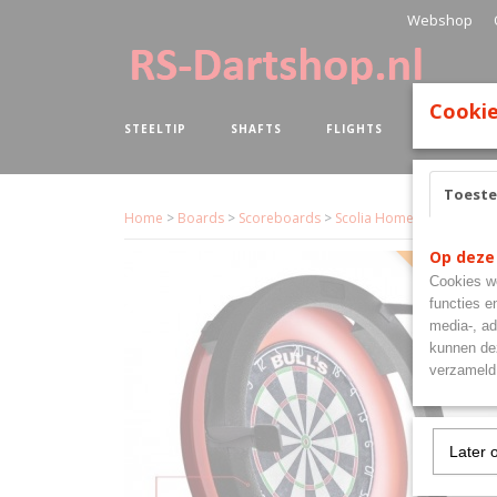
Webshop
Cookie
STEELTIP
SHAFTS
FLIGHTS
BOARDS
Toest
Home
>
Boards
>
Scoreboards
>
Scolia Home Electronic S
Op deze
Cookies wo
Pre-order
functies e
media-, ad
kunnen dez
verzameld 
Later 