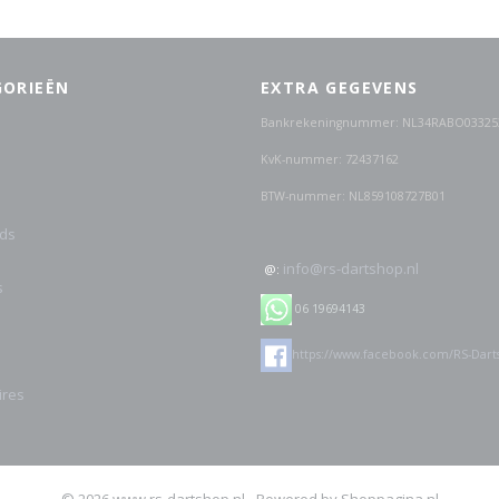
GORIEËN
EXTRA GEGEVENS
Bankrekeningnummer: NL34RABO03325
KvK-nummer: 72437162
BTW-nummer: NL859108727B01
ds
info@rs-dartshop.nl
@:
s
06 19694143
https://www.facebook.com/RS-Dart
ires